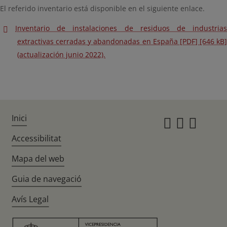
El referido inventario está disponible en el siguiente enlace.
Inventario de instalaciones de residuos de industrias
extractivas cerradas y abandonadas en España [PDF] [646 kB]
(actualización junio 2022).
Inici
Instagr
Twitte
Fac
Accessibilitat
Mapa del web
Guia de navegació
Avís Legal