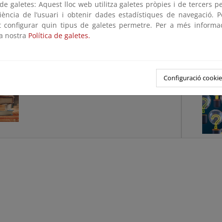
sta dirección de
correo electrónico
.
e galetes: Aquest lloc web utilitza galetes pròpies i de tercers p
riència de l’usuari i obtenir dades estadístiques de navegació. P
ltas sobre el Registro Administrativo de Auditorías Energétic
ot configurar quin tipus de galetes permetre. Per a més informa
de
correo electrónico
.
la nostra
Política de galetes.
iva
Pregunta
frecuent
Configuració cookie