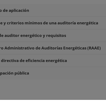
 de aplicación
e y criterios mínimos de una auditoría energética
de auditor energético y requisitos
ro Administrativo de Auditorías Energéticas (RAAE)
directiva de eficiencia energética
ipación pública
alizar alguna
consulta en lo referente a auditorías energéticas y 