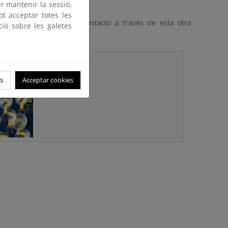
er mantenir la sessió,
ot acceptar totes les
as (RAAE)
póngase en contacto a través de esta otra
ció sobre les galetes
s
es
s
Acceptar cookies