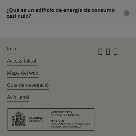
¿Qué es un edificio de energía de consumo
casi nulo?
Inici
Instagr
Twitte
Fac
Accessibilitat
Mapa del web
Guia de navegació
Avís Legal