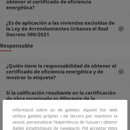
obtener el certificado de eficiencia
energética?
¿Es de aplicación a las viviendas excluidas de
la Ley de Arrendamientos Urbanos el Real
Decreto 390/2021
Responsable
¿Quién tiene la responsabilidad de obtener el
certificado de eficiencia energética y de
mostrar la etiqueta?
Si la calificación resultante en la certificación
de obra terminada es diferente de la
obtenida en un procedimiento de control
externo avalado por la comunidad
Informació sobre ús de galetes: Aquest lloc web
autónoma; el promotor o propietario
utilitza galetes pròpies i de tercers per mantenir la
presenta alegaciones que no se resuelven
sessió, personalitzar l’experiència de l’usuari i obtenir
favorablemente, y mientras tanto el
dades estadístiques de navegació. Pot acceptar totes