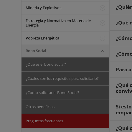
¿Quién
Minería y Explosivos
Estrategia y Normativa en Materia de
¿Qué d
Energía
¿Cómo 
Pobreza Energética
Bono Social
¿Cómo 
¿Qué es el bono social?
Para a
¿Cuáles son los requisitos para solicitarlo?
¿Qué o
conviv
¿Cómo solicitar el Bono Social?
Si est
Otros beneficios
empadr
Preguntas frecuentes
¿Qué o