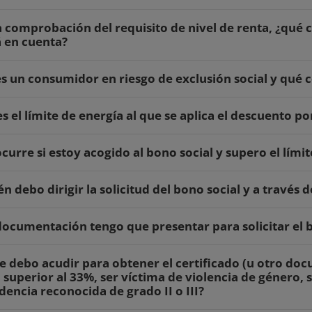
a comprobación del requisito de nivel de renta, ¿qué 
 en cuenta?
s un consumidor en riesgo de exclusión social y qué 
es el límite de energía al que se aplica el descuento po
curre si estoy acogido al bono social y supero el lím
én debo dirigir la solicitud del bono social y a través
ocumentación tengo que presentar para solicitar el b
 debo acudir para obtener el certificado (u otro do
o superior al 33%, ser víctima de violencia de género,
encia reconocida de grado II o III?