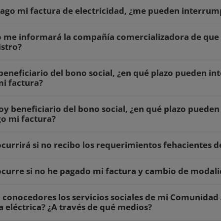
pago mi factura de electricidad, ¿me pueden interrump
me informará la compañía comercializadora de que va
stro?
 beneficiario del bono social, ¿en qué plazo pueden in
i factura?
soy beneficiario del bono social, ¿en qué plazo pueden
o mi factura?
currirá si no recibo los requerimientos fehacientes 
curre si no he pagado mi factura y cambio de modali
 conocedores los servicios sociales de mi Comunida
a eléctrica? ¿A través de qué medios?