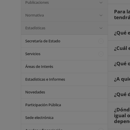
Publicaciones
Para l
Normativa
tendrá
Estadísticas
¿Qué e
Secretaría de Estado
¿Cuál 
Servicios
¿Qué o
Áreas de Interés
¿A qui
Estadísticas e Informes
Novedades
¿Qué d
Participación Pública
¿Dónde
igual 
Sede electrónica
depend