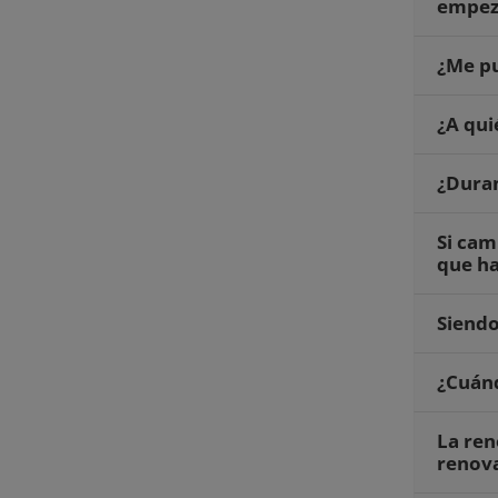
empeza
¿Me pu
¿A qui
¿Duran
Si cam
que h
Siendo
¿Cuánd
La ren
renova