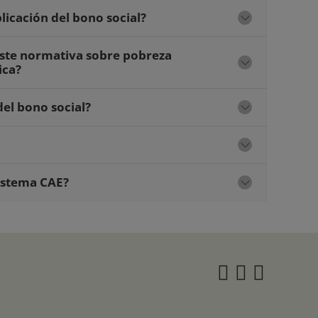
licación del bono social?
ste normativa sobre pobreza
ica?
del bono social?
Sistema CAE?
Instagra
Twitter
Face