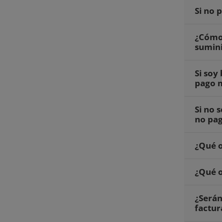
Si no 
¿Cómo 
sumini
Si soy
pago m
Si no 
no pag
¿Qué o
¿Qué o
¿Serán
factur