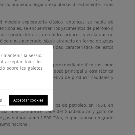
anca, pudiendo llegar a explotarse, directamente, rocas
l modelo exploratorio clásico, entonces se habla de
vencionales, se encuentran los yacimientos de petróleo o
adre productora, rica en hidrocarburos, y en la que no
tróleo o gas generado, sigue atrapado en forma de gotas
a permeabilidad y porosidad característica de estos
er mantenir la sessió,
ot acceptar totes les
s es necesario estimular el pozo mediante técnicas como
ció sobre les galetes
e multilaterales desde un pozo principal u otra técnica
s yacimientos, con el objetivo de producir caudales y
s
Acceptar cookies
ra y mar, el primero de ellos de petróleo, en 1964, en
cia, mar Cantábrico, valle del Guadalquivir y golfo de
 de gas natural sumó 1.502 GWh, lo que supuso un grado
nsumo nacional.