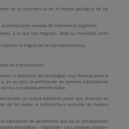
ende de la coincidencia en el tiempo geológico de los
e acumulaciones masivas de sedimentos orgánicos.
ables, a la que han migrado, dada su movilidad como
e impiden la migración de los hidrocarburos.
iento de hidrocarburos.
uieren la aplicación de tecnologías muy diversas para la
) y, en su caso, la perforación de sondeos exploratorios
e técnica y económicamente viable.
vencionales se realiza mediante pozos que alcanzan en
vés de los cuales el hidrocarburo asciende de manera
e la explotación de yacimientos que no se corresponden
ca madre generadora – migración – roca almacén porosa y