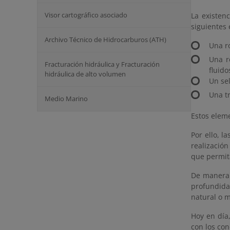
Visor cartográfico asociado
La existen
siguientes
Archivo Técnico de Hidrocarburos (ATH)
Una r
Una r
Fracturación hidráulica y Fracturación
fluido
hidráulica de alto volumen
Un se
Una t
Medio Marino
Estos eleme
Por ello, l
realización
que permit
De manera 
profundida
natural o m
Hoy en día
con los co