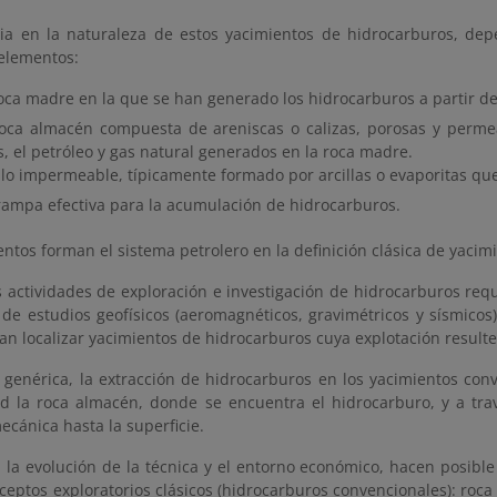
cia en la naturaleza de estos yacimientos de hidrocarburos, dep
 elementos:
oca madre en la que se han generado los hidrocarburos a partir d
oca almacén compuesta de areniscas o calizas, porosas y perme
s, el petróleo y gas natural generados en la roca madre.
llo impermeable, típicamente formado por arcillas o evaporitas qu
rampa efectiva para la acumulación de hidrocarburos.
ntos forman el sistema petrolero en la definición clásica de yacim
as actividades de exploración e investigación de hidrocarburos req
 de estudios geofísicos (aeromagnéticos, gravimétricos y sísmicos
an localizar yacimientos de hidrocarburos cuya explotación result
genérica, la extracción de hidrocarburos en los yacimientos con
d la roca almacén, donde se encuentra el hidrocarburo, y a tra
ecánica hasta la superficie.
, la evolución de la técnica y el entorno económico, hacen posibl
nceptos exploratorios clásicos (hidrocarburos convencionales): ro