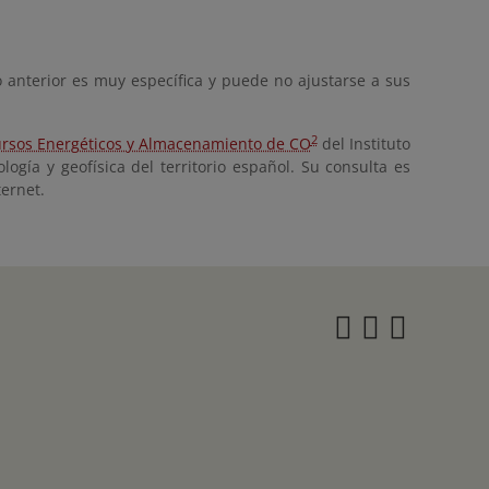
o anterior es muy específica y puede no ajustarse a sus
2
cursos Energéticos y Almacenamiento de CO
del Instituto
gía y geofísica del territorio español. Su consulta es
ernet.
Instagra
Twitter
Face