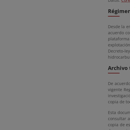
Datos:
Cor
Régimen
Desde la e
acuerdo con
plataforma
explotació
Decreto-le
hidrocarbu
Archivo 
De acuerdo 
vigente Re
investigac
copia de t
Esta docum
consultar a
copia de es