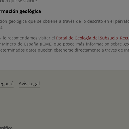
ión que se solicite.
rmación geológica
ión geológica que se obtiene a través de lo descrito en el párraf
s.
o, le recomendamos visitar el
Portal de Geología del Subsuelo, Re
y Minero de España (IGME) que posee más información sobre geolo
 determinados datos pueden obtenerse directamente a través de Int
egació
Avís Legal
gráfico