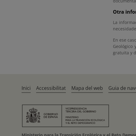
documentac
Otra info
La informac
necesidade
En ese cas
Geológico 
gratuita y
Inici
Accessibilitat
Mapa del web
Guia de nav
Ministerio para la Transición Ecológica y el Reto Demo