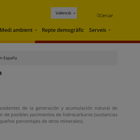
Valencià
Cercar
Medi ambient
Repte demogràfic
Serveis
Medi ambient
Serveis
en España
a
rocedentes de la generación y acumulación natural de
ón de posibles yacimientos de hidrocarburos (sustancias
ueños porcentajes de otros minerales).