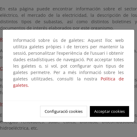
En esta página puede encontrar información sobre el sector
eléctrico, el mercado de la electricidad, la descripción de los
distintos tipos de subastas, así como distintos boletines y
documentos de interés elaborados por este organismo.
Red Eléctrica de España
Informació sobre ús de galetes: Aquest lloc web
utilitza galetes pròpies i de tercers per mantenir la
Aquí puede localizar información sobre el Operador del Sistema,
sessió, personalitzar l’experiència de l’usuari i obtenir
sus funciones y los servicios por él gestionados.
dades estadístiques de navegació. Pot acceptar totes
les galetes o, si vol, pot configurar quin tipus de
Operador Nacional Ibérico Energía-Polo Español
galetes permetre. Per a més informació sobre les
galetes utilitzades, consulti la nostra
Política de
Incluye información sobre el Operador del mercado, sus
galetes.
funciones, las características de los diferentes agentes y el
funcionamiento del mercado eléctrico.
Instituto para Diversificación y Ahorro de la Energía
Configuració cookies
Acceptar cookies
En esta sección puede localizar información sobre las principales
energías renovables: solar, eólica, biomasa, biocombustibles,
hidroeléctrica, etc.