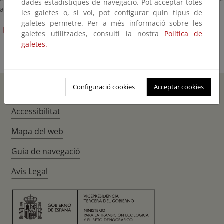
dades estadístiques de navegació. Pot acceptar totes
autorización de instalaciones gasistas
les galetes o, si vol, pot configurar quin tipus de
galetes permetre. Per a més informació sobre les
Procedimiento de cobro de la tasa 054 [PDF][197 kB]
galetes utilitzades, consulti la nostra
Política de
galetes.
Configuració cookies
Acceptar cookies
Inici
Instagr
Twitte
Fac
Accessibilitat
Mapa del web
Guia de navegació
Avís Legal