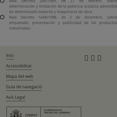
Real Decreto 245/1989, de 27 de febrero, sobre
determinación y limitación de la potencia acústica admisible
de determinado material y maquinaria de obra.
Real Decreto 1648/1988, de 2 de diciembre, sobre
etiquetado, presentación y publicidad de los productos
industriales.
Inici
Instagr
Twitte
Fac
Accessibilitat
Mapa del web
Guia de navegació
Avís Legal