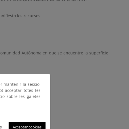
nifiesto los recursos.
a Comunidad Autónoma en que se encuentre la superficie
er mantenir la sessió,
ot acceptar totes les
ció sobre les galetes
s
Acceptar cookies