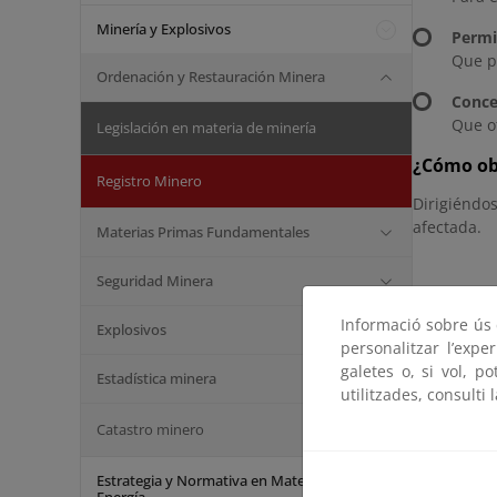
Minería y Explosivos
Permi
Que pe
Ordenación y Restauración Minera
Conce
Que o
Legislación en materia de minería
¿Cómo ob
Registro Minero
Dirigiéndo
afectada.
Materias Primas Fundamentales
Seguridad Minera
Informació sobre ús d
Explosivos
personalitzar l’expe
galetes o, si vol, p
Estadística minera
utilitzades, consulti 
Catastro minero
Estrategia y Normativa en Materia de