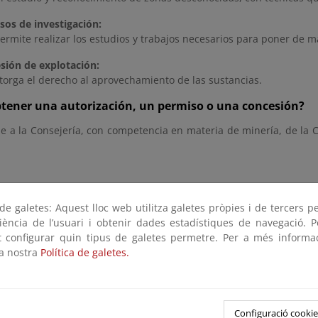
sos de investigación:
rmite realizar los estudios y trabajos necesarios para poner de ma
sión de explotación:
torga el derecho al aprovechamiento de las sustancias.
tener una autorización, un permiso o una concesión?
se a la Consejería, con competencia en materia de minería, de l
e galetes: Aquest lloc web utilitza galetes pròpies i de tercers p
riència de l’usuari i obtenir dades estadístiques de navegació. P
ot configurar quin tipus de galetes permetre. Per a més informa
la nostra
Política de galetes.
Configuració cookie