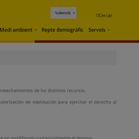
Valencià
Cercar
Medi ambient
Repte demogràfic
Serveis
Medi ambient
Serveis
 aprovechamientos de los distintos recursos.
utorización de explotación para ejercitar el derecho al
ue no modifiquen sustancialmente el terreno.