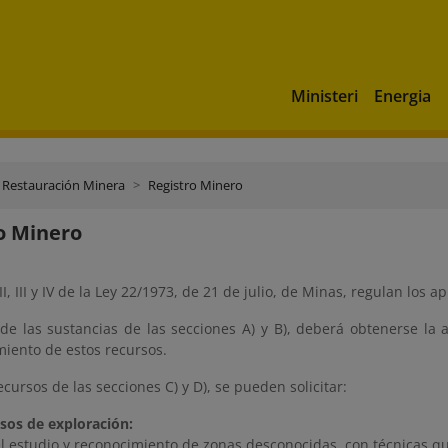
Ministeri
Energia
 Restauración Minera
Registro Minero
o Minero
 II, III y IV de la Ley 22/1973, de 21 de julio, de Minas, regulan los
de las sustancias de las secciones A) y B), deberá obtenerse la a
iento de estos recursos.
ecursos de las secciones C) y D), se pueden solicitar:
sos de exploración:
el estudio y reconocimiento de zonas desconocidas, con técnicas q