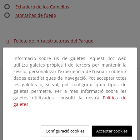
Echadero de los Camellos
Montañas de fuego
Folleto de Infraestructuras del Parque
Informació sobre ús de galetes: Aquest lloc web
Guía del visitante
utilitza galetes pròpies i de tercers per mantenir la
sessió, personalitzar l’experiència de l’usuari i obtenir
Guía del Parque
dades estadístiques de navegació. Pot acceptar totes
les galetes o, si vol, pot configurar quin tipus de
Folleto del parque
galetes permetre. Per a més informació sobre les
Accesos
galetes utilitzades, consulti la nostra
Política de
galetes.
Mapa del Parque
Centros de visitantes
Itinerarios
Configuració cookies
Acceptar cookies
Normas de visita