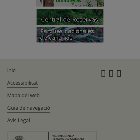
Inici
Instagr
Twitte
Fac
Accessibilitat
Mapa del web
Guia de navegació
Avís Legal