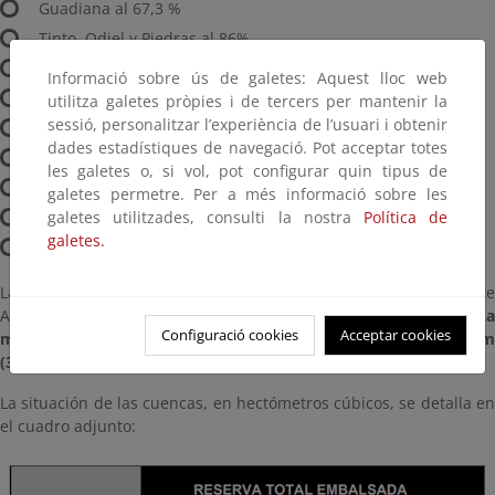
Guadiana al 67,3 %
Tinto, Odiel y Piedras al 86%
Guadalete-Barbate al 51,4%
Informació sobre ús de galetes: Aquest lloc web
Guadalquivir al 56%
utilitza galetes pròpies i de tercers per mantenir la
sessió, personalitzar l’experiència de l’usuari i obtenir
Cuenca Mediterránea Andaluza al 55,5%
dades estadístiques de navegació. Pot acceptar totes
Segura al 30,6%
les galetes o, si vol, pot configurar quin tipus de
Júcar al 60,7%
galetes permetre. Per a més informació sobre les
galetes utilitzades, consulti la nostra
Política de
Ebro al 85 %
galetes.
Cuencas internas de Cataluña al 80,2%
Las precipitaciones han afectado considerablemente a la vertiente
Atlántica y han sido escasas en la vertiente Mediterránea.
La
Configuració cookies
Acceptar cookies
máxima se ha producido en Vitoria - Gasteiz (A) con 31,5 mm
(31,5 l/m²).
La situación de las cuencas, en hectómetros cúbicos, se detalla en
el cuadro adjunto: