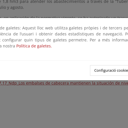
de 1,8 hm3 para atender los abastecimientos a través de la “Tube
lio y agosto.
, en aplicación de la normativa vigente, se ha autorizado un tras
-Buendía a través del acueducto Tajo-Segura de 120 hm3 para los 
e galetes: Aquest lloc web utilitza galetes pròpies i de tercers p
riència de l’usuari i obtenir dades estadístiques de navegació. P
ot configurar quin tipus de galetes permetre. Per a més informa
lace
puede consultar el informe de situación.
la nostra
Política de galetes.
_Ndp_Los embalses de cabecera mantienen la situación 
df
Configuració cookie
7.17_Ndp_Los embalses de cabecera mantienen la situación de nivel