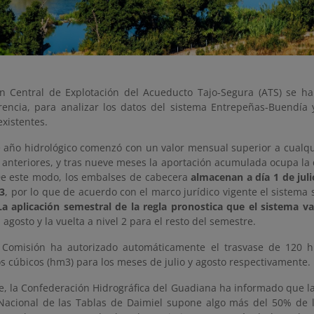
n Central de Explotación del Acueducto Tajo-Segura (ATS) se ha
rencia, para analizar los datos del sistema Entrepeñas-Buendía y
existentes.
e año hidrológico comenzó con un valor mensual superior a cualqu
 anteriores, y tras nueve meses la aportación acumulada ocupa la q
 De este modo, los embalses de cabecera
almacenan a día 1 de jul
3
, por lo que de acuerdo con el marco jurídico vigente el sistema 
La aplicación semestral de la regla pronostica que el sistema v
agosto y la vuelta a nivel 2 para el resto del semestre.
a Comisión ha autorizado automáticamente el trasvase de 120 
s cúbicos (hm3) para los meses de julio y agosto respectivamente.
te, la Confederación Hidrográfica del Guadiana ha informado que l
Nacional de las Tablas de Daimiel supone algo más del 50% de la