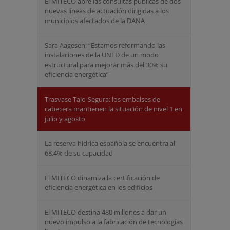
El MITECO abre las consultas públicas de dos
nuevas líneas de actuación dirigidas a los
municipios afectados de la DANA
Sara Aagesen: “Estamos reformando las
instalaciones de la UNED de un modo
estructural para mejorar más del 30% su
eficiencia energética”
Trasvase Tajo-Segura: los embalses de
cabecera mantienen la situación de nivel 1 en
julio y agosto
La reserva hídrica española se encuentra al
68,4% de su capacidad
El MITECO dinamiza la certificación de
eficiencia energética en los edificios
El MITECO destina 480 millones a dar un
nuevo impulso a la fabricación de tecnologías