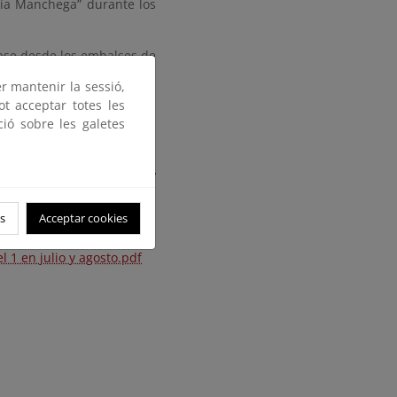
ría Manchega” durante los
vase desde los embalses de
meses de julio y agosto de
er mantenir la sessió,
ot acceptar totes les
ció sobre les galetes
de nivel 1 en julio y
s
Acceptar cookies
 1 en julio y agosto.pdf