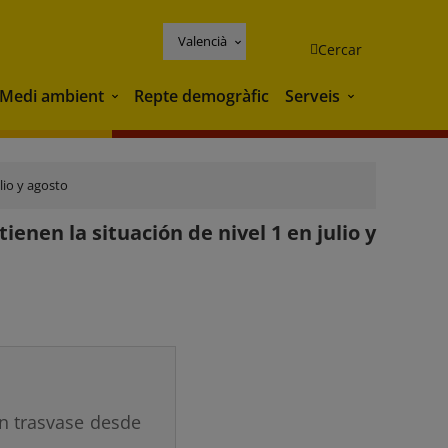
Valencià
Cercar
Medi ambient
Repte demogràfic
Serveis
Medi ambient
Serveis
lio y agosto
enen la situación de nivel 1 en julio y
un trasvase desde