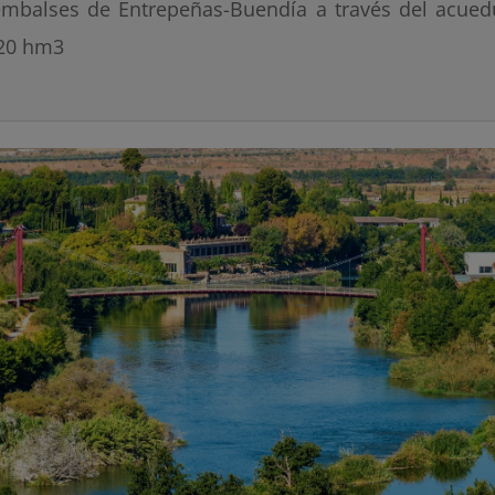
embalses de Entrepeñas-Buendía a través del acued
20 hm3