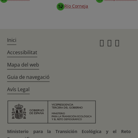
Río Corneja
Inici
Instagr
Twitte
Fac
Accessibilitat
Mapa del web
Guia de navegació
Avís Legal
Ministerio para la Transición Ecológica y el Reto