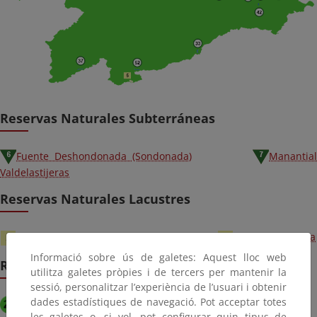
Reservas Naturales Subterráneas
Fuente Deshondonada (Sondonada)
Manantia
Valdelastijeras
Reservas Naturales Lacustres
Laguna Grande de Gredos
Lago de Sanabria
Informació sobre ús de galetes: Aquest lloc web
Reservas Naturales Fluviales
utilitza galetes pròpies i de tercers per mantenir la
sessió, personalitzar l’experiència de l’usuari i obtenir
dades estadístiques de navegació. Pot acceptar totes
Río Negro y afluentes
Alto Agadón
les galetes o, si vol, pot configurar quin tipus de