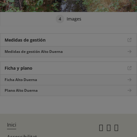
4
Images
Medidas de gestión
Medidas de gestión Alto Duerna
Ficha y plano
Ficha Alto Duerna
Plano Alto Duerna
Inici
Instagr
Twitte
Fac
Accessibilitat