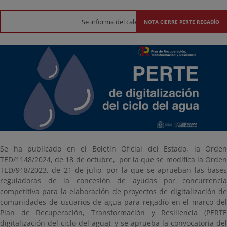
Se informa del calendario y procedimiento de cierre
NOTA CIERRE PERTE REGADÍO
Se ha publicado en el Boletín Oficial del Estado, la Orden
TED/1148/2024, de 18 de octubre, por la que se modifica la Orden
TED/918/2023, de 21 de julio, por la que se aprueban las bases
reguladoras de la concesión de ayudas por concurrencia
competitiva para la elaboración de proyectos de digitalización de
comunidades de usuarios de agua para regadío en el marco del
Plan de Recuperación, Transformación y Resiliencia (PERTE
digitalización del ciclo del agua), y se aprueba la convocatoria del