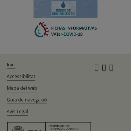
Inici
Instagr
Twitte
Fac
Accessibilitat
Mapa del web
Guia de navegació
Avís Legal