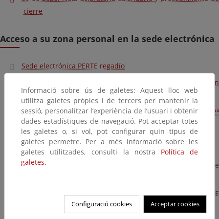
cierre
Acceso a su zona personal en la sede electrónica
Sede electrónica PERTE regadío
Guía para el acceso a mi zona personal y notificaciones en
Informació sobre ús de galetes: Aquest lloc web
la sede electrónica
utilitza galetes pròpies i de tercers per mantenir la
sessió, personalitzar l’experiència de l’usuari i obtenir
Guia del procedimiento de solicitud de ayudas 2ª
dades estadístiques de navegació. Pot acceptar totes
convocatoria
les galetes o, si vol, pot configurar quin tipus de
galetes permetre. Per a més informació sobre les
NUEVA VERSIÓN 2
galetes utilitzades, consulti la nostra
Política de
galetes.
La presente guía en su versión 2 mantiene cambios respecto de
las versiones anteriores en los siguientes apartados:
- Introducción de un nuevo apartado: 6.1. CAMBIO DE
TITULARIDAD.
Configuració cookies
Acceptar cookies