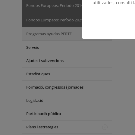
utilitzades, consulti 
Fondos Europeos: Período 2014-2020
Fondos Europeos: Período 2021-2027
Programas ayudas PERTE
Serveis
Ajudes i subvencions
Estadístiques
Formació, congressos i jornades
Legislació
Participació pública
Plans i estratègies