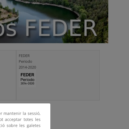
FEDER
Periodo
2014-2020
er mantenir la sessió,
ot acceptar totes les
ció sobre les galetes