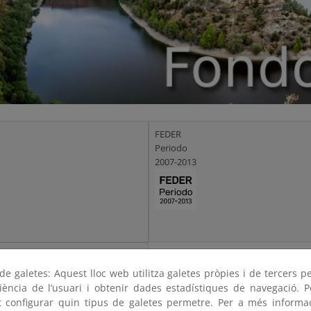
FEDER
Periodo
2007-2013
e galetes: Aquest lloc web utilitza galetes pròpies i de tercers p
riència de l’usuari i obtenir dades estadístiques de navegació. P
ot configurar quin tipus de galetes permetre. Per a més informa