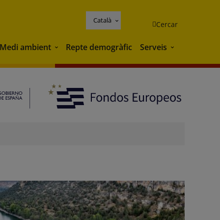
Català
Cercar
Medi ambient
Repte demogràfic
Serveis
Medi ambient
Serveis