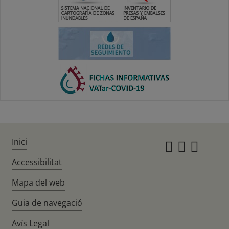
Inici
Instagr
Twitte
Fac
Accessibilitat
Mapa del web
Guia de navegació
Avís Legal