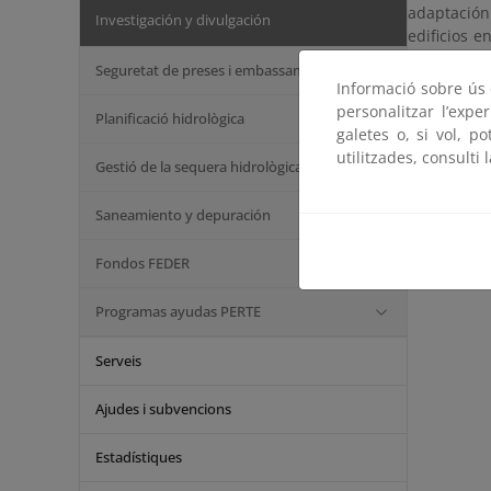
adaptación
Investigación y divulgación
edificios 
finalmente
Seguretat de preses i embassaments
Informació sobre ús d
Impl
personalitzar l’expe
Planificació hidrològica
galetes o, si vol, p
Guía
utilitzades, consulti 
Gestió de la sequera hidrològica
zon
Prog
Saneamiento y depuración
Mate
Fondos FEDER
Programas ayudas PERTE
Serveis
Ajudes i subvencions
Estadístiques