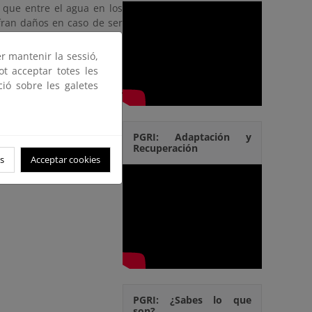
 que entre el agua en los
ufran daños en caso de ser
er mantenir la sessió,
ot acceptar totes les
ció sobre les galetes
de nuevas edificaciones en
PGRI: Adaptación y
Recuperación
s
Acceptar cookies
PGRI: ¿Sabes lo que
son?