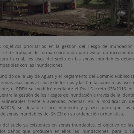
 objetivos prioritarios en la gestión del riesgo de inundación
s el de trabajar de forma coordinada para evitar un incremento
 para lo cual, los usos del suelo en las zonas inundables debe
mpatibles con las inundaciones.
efundido de la Ley de Aguas y el Reglamento del Dominio Público H
 zonas asociadas al cauce de los ríos y las limitaciones a los usos
nte, el RDPH se modificó mediante el Real Decreto 638/2016 en v
entra la gestión de los riesgos de inundación a través de la identi
s vulnerables frente a avenidas. Además, en la modificación d
65/2023, se detalló el procedimiento y plazos para que los 
a de zonas inundables del SNCZI en su ordenación urbanística.
s del suelo ya existentes en zonas inundables, el objetivo de las
los daños que producen en ellos las inundaciones, para lo cu