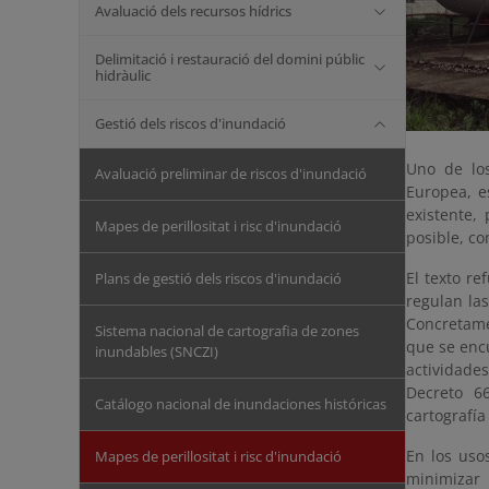
Avaluació dels recursos hídrics
Delimitació i restauració del domini públic
hidràulic
Gestió dels riscos d'inundació
Uno de los
Avaluació preliminar de riscos d'inundació
Europea, e
existente,
Mapes de perillositat i risc d'inundació
posible, co
El texto r
Plans de gestió dels riscos d'inundació
regulan las
Concretame
Sistema nacional de cartografia de zones
que se encu
inundables (SNCZI)
actividade
Decreto 6
Catálogo nacional de inundaciones históricas
cartografí
En los uso
Mapes de perillositat i risc d'inundació
minimizar 