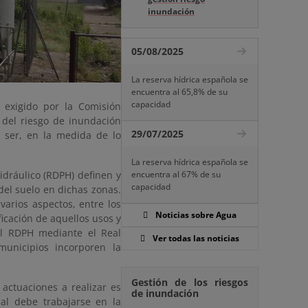
inundación
05/08/2025
La reserva hídrica española se
encuentra al 65,8% de su
capacidad
, exigido por la Comisión
 del riesgo de inundación
29/07/2025
n ser, en la medida de lo
La reserva hídrica española se
encuentra al 67% de su
idráulico (RDPH) definen y
capacidad
 del suelo en dichas zonas.
arios aspectos, entre los
Noticias sobre Agua
ficación de aquellos usos y
el RDPH mediante el Real
Ver todas las noticias
municipios incorporen la
Gestión de los riesgos
 actuaciones a realizar es
de inundación
al debe trabajarse en la