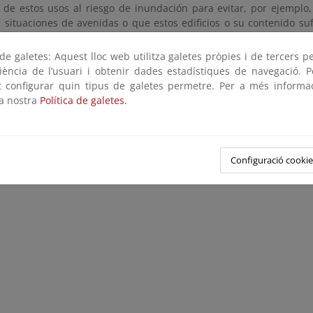
 de estos usos al riesgo de inundación para evitar, por ejemplo,
en situaciones de avenidas o que estos edificios o su contenido s
 alcanzados por el agua.
e galetes: Aquest lloc web utilitza galetes pròpies i de tercers p
antación de nuevos usos del suelo en las zonas inundables
riència de l’usuari i obtenir dades estadístiques de navegació. P
ot configurar quin tipus de galetes permetre. Per a més informa
s de adaptación al riesgo de inundación y criterios constructivos 
la nostra
Política de galetes.
as inundables
ramas piloto de adaptación al riesgo de inundación
rial divulgativo sobre adaptación al riesgo de inundación
Configuració cookie