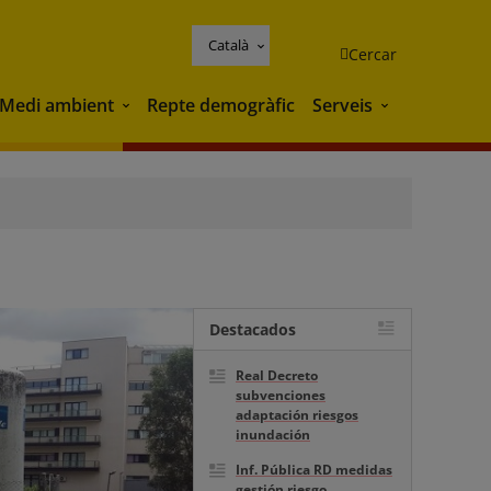
Català
Cercar
Medi ambient
Repte demogràfic
Serveis
Medi ambient
Serveis
Destacados
Real Decreto
subvenciones
adaptación riesgos
inundación
Inf. Pública RD medidas
gestión riesgo