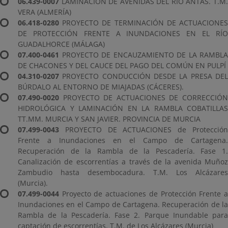
06.439-0007
LAMINACIÓN DE AVENIDAS DEL RÍO ANTAS. T.M.
VERA (ALMERÍA)
06.418-0280
PROYECTO DE TERMINACIÓN DE ACTUACIONES
DE PROTECCIÓN FRENTE A INUNDACIONES EN EL RÍO
GUADALHORCE (MÁLAGA)
07.400-0461
PROYECTO DE ENCAUZAMIENTO DE LA RAMBLA
DE CHACONES Y DEL CAUCE DEL PAGO DEL COMÚN EN PULPÍ
04.310-0207
PROYECTO CONDUCCIÓN DESDE LA PRESA DEL
BÚRDALO AL ENTORNO DE MIAJADAS (CÁCERES).
07.490-0020
PROYECTO DE ACTUACIONES DE CORRECCIÓN
HIDROLÓGICA Y LAMINACIÓN EN LA RAMBLA COBATILLAS
TT.MM. MURCIA Y SAN JAVIER. PROVINCIA DE MURCIA
07.499-0043
PROYECTO DE ACTUACIONES de Protección
Frente a Inundaciones en el Campo de Cartagena.
Recuperación de la Rambla de la Pescadería. Fase 1.
Canalización de escorrentías a través de la avenida Muñoz
Zambudio hasta desembocadura. T.M. Los Alcázares
(Murcia).
07.499-0044
Proyecto de actuaciones de Protección Frente a
Inundaciones en el Campo de Cartagena. Recuperación de la
Rambla de la Pescadería. Fase 2. Parque Inundable para
captación de escorrentías. T.M. de Los Alcázares (Murcia)