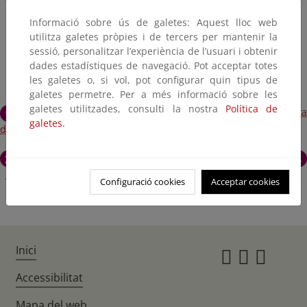
Informació sobre ús de galetes: Aquest lloc web
utilitza galetes pròpies i de tercers per mantenir la
sessió, personalitzar l’experiència de l’usuari i obtenir
dades estadístiques de navegació. Pot acceptar totes
les galetes o, si vol, pot configurar quin tipus de
galetes permetre. Per a més informació sobre les
galetes utilitzades, consulti la nostra
Política de
Arroyo del Puerto de los Negros
Gargant
galetes.
del Aliscar
Arroyo Ballestero
Garganta del Aljibe
Garganta del Gavilán
Río del Montero
Configuració cookies
Acceptar cookies
Inici
Instagr
Twitte
Fac
Accessibilitat
Mapa del web