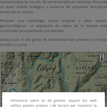
representativa de los ríos de serranías béticas húmedas. Presenta
un buen estado ecológico y ausencia de presiones antrópicas
dentro de su cuenca.
Presenta una morfología fluvial singular y altos valores
geomorfológicos. La vegetación de ribera de la reserva está
constituida principalmente por alisedas.
Destaca por el alto grado de naturalidad que presenta a lo largo
de todo su curso.
Informació sobre ús de galetes: Aquest lloc web
utilitza galetes pròpies i de tercers per mantenir la