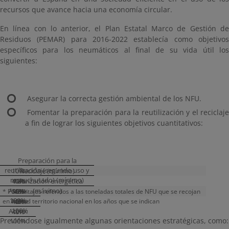
recursos que avance hacia una economía circular.
En línea con lo anterior, el Plan Estatal Marco de Gestión de
Residuos (PEMAR) para 2016-2022 establecía como objetivos
específicos para los neumáticos al final de su vida útil los
siguientes:
­ Asegurar la correcta gestión ambiental de los NFU.
­ Fomentar la preparación para la reutilización y el reciclaje
a fin de lograr los siguientes objetivos cuantitativos:
Preparación para la
reutilización (segundo uso y
10%
Reciclaje (mínimo)
recauchutado) (mínimo)
40%
Valorización energética
13%
Acero:
(máximo)
15%
50%
42%
* Porcentajes referidos a las toneladas totales de NFU que se recojan
100%
Acero:
en todo el territorio nacional en los años que se indican
45%
45%
100%
Acero:
40%
Previéndose igualmente algunas orientaciones estratégicas, como:
100%