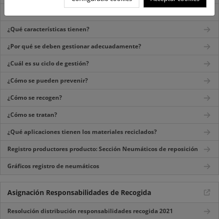
¿Dónde se generan?
¿Qué características tienen?
¿Por qué se deben gestionar adecuadamente?
¿Cuál es su ciclo de gestión?
¿Cómo se pueden prevenir?
¿Cómo se recogen?
¿Cómo se tratan?
¿Qué aplicaciones tienen los materiales reciclados?
Registro productores producto: Sección Neumáticos de reposición
Gráficos registro de neumáticos
Asignación Responsabilidades de Recogida
Resolución distribución responsabilidades recogida 2021