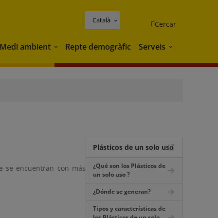
Català
Cercar
Medi ambient
Repte demogràfic
Serveis
Medi ambient
Serveis
Plásticos de un solo uso
¿Qué son los Plásticos de
que se encuentran con más
un solo uso ?
¿Dónde se generan?
Tipos y características de
los Plásticos de un solo