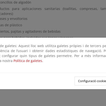
toncillos de algodón
ductos para aplicaciones sanitarias (toallitas, compresas, t
icadores)
ases y envoltorios
as de plástico
ertos, pajitas y agitadores de bebidas
os para bebidas, incluidos sus tapas y tapones
os y palitos para globos
e galetes: Aquest lloc web utilitza galetes pròpies i de tercers p
ipientes para comida, incluidos los envases de comida rápida
riència de l’usuari i obtenir dades estadístiques de navegació. P
ot configurar quin tipus de galetes permetre. Per a més informa
la nostra
Política de galetes.
Configuració cookie