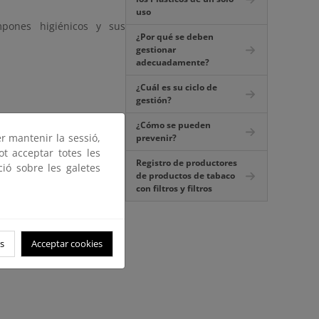
uso
ampones higiénicos y sus
¿Por qué se deben
gestionar
adecuadamente?
¿Cuál es su ciclo de
gestión?
¿Cómo se pueden
er mantenir la sessió,
prevenir?
ot acceptar totes les
Registro de productores
ció sobre les galetes
de productos de tabaco
con filtros y filtros
s
Acceptar cookies