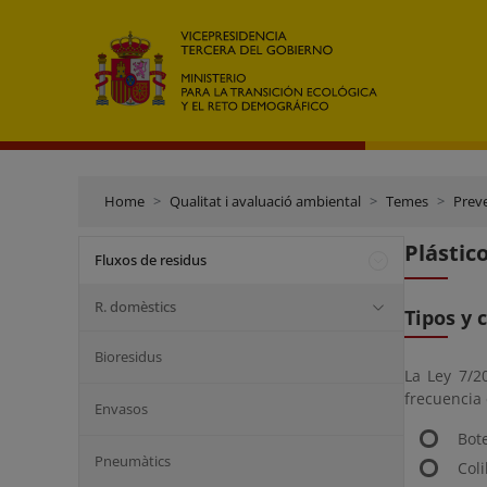
Home
Qualitat i avaluació ambiental
Temes
Preve
Plástic
Fluxos de residus
R. domèstics
Tipos y 
Bioresidus
La Ley 7/2
frecuencia 
Envasos
Bot
Pneumàtics
Coli