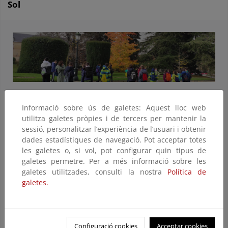
Sol
Valsaín y La Granja de San Ildefonso. Curso 2020-2021
Informació sobre ús de galetes: Aquest lloc web
Como respuesta a la situación compleja y estresante que
utilitza galetes pròpies i de tercers per mantenir la
vivimos actualmente, especialmente para los escolares de
sessió, personalitzar l’experiència de l’usuari i obtenir
nuestros programas, el
Área de Educación del CENEAM
ofrece
dades estadístiques de navegació. Pot acceptar totes
otros escenarios para el aprendizaje desarrollando
les galetes o, si vol, pot configurar quin tipus de
actividades educativas fuera del aula, e intentando superar
galetes permetre. Per a més informació sobre les
todas las dificultades. Se utiliza el espacio natural en el que
galetes utilitzades, consulti la nostra
Política de
se ubica el Centro para realizar con las niñas y niños de
galetes.
primaria de los coles de la zona dos paseos, dos viernes al
mes, con diferentes propuestas de sensibilización ambiental
diseñadas para cada edad y adaptadas a todos los protocolos
de seguridad.
Configuració cookies
Acceptar cookies