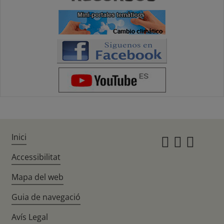
Inici
Instagr
Twitte
Fac
Accessibilitat
Mapa del web
Guia de navegació
Avís Legal