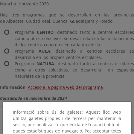
Mancha. Horizonte 2030”.
Hay tres programas que se desarrollan en las provincias
de Albacete, Ciudad Real, Cuenca, Guadalajara y Toledo.
Programa
CENTRO
: destinado tanto a centros escolares
como a otros colectivos, se desarrollan en las instalaciones
de los centros concretos en cada provincia.
Programa
AULA
: destinado a centros escolares s
desarrolla en los propios centros escolares.
Programa
NATURA
: destinado tanto a centros escolares
como a otros colectivos, se desarrolla en espacios
naturales de la provincia.
Información
:
Acceso a la página web del programa
Consultado en noviembre de 2024
Informació sobre ús de galetes: Aquest lloc web
Destacados
utilitza galetes pròpies i de tercers per mantenir la
Suscríbete a la Carpeta Informativa del Ceneam
sessió, personalitzar l’experiència de l’usuari i obtenir
dades estadístiques de navegació. Pot acceptar totes