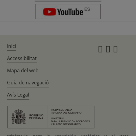
Inici
Instagr
Twitte
Fac
Accessibilitat
Mapa del web
Guia de navegació
Avís Legal