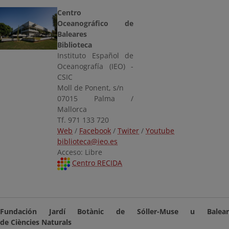
Centro
Oceanográfico de
Baleares
Biblioteca
Instituto Español de
Oceanografía (IEO) -
CSIC
Moll de Ponent, s/n
07015 Palma /
Mallorca
Tf. 971 133 720
Web
/
Facebook
/
Twiter
/
Youtube
biblioteca@ieo.es
Acceso: Libre
Centro RECIDA
Fundación Jardí Botànic de Sóller-Muse
u Balea
de Ciències Naturals