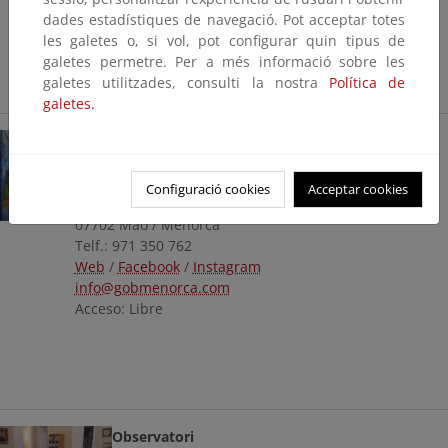
Acceso: Libre
dades estadístiques de navegació. Pot acceptar totes
les galetes o, si vol, pot configurar quin tipus de
galetes permetre. Per a més informació sobre les
galetes utilitzades, consulti la nostra
Política de
galetes.
Grup Balear d'Ornitologia i
Defensa de la Naturalesa
(GOB Menorca)
Configuració cookies
Acceptar cookies
Camí des Castell, 53
07702 Maó / Menorca
Telf.: 971 350 762
Web
/
Facebook
/
Instagram
info@gobmenorca.com
Acceso: Libre
Observatori