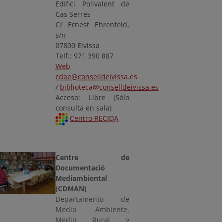
Edifici Polivalent de
Cas Serres
C/ Ernest Ehrenfeld,
s/n
07800 Eivissa
Telf.: 971 390 887
Web
cdae@conselldeivissa.es
/
biblioteca@conselldeivissa.es
Acceso: Libre (Sólo
consulta en sala)
Centro RECIDA
Centre de
Documentació
Mediambiental
(CDMAN)
Departamento de
Medio Ambiente,
Medio Rural y