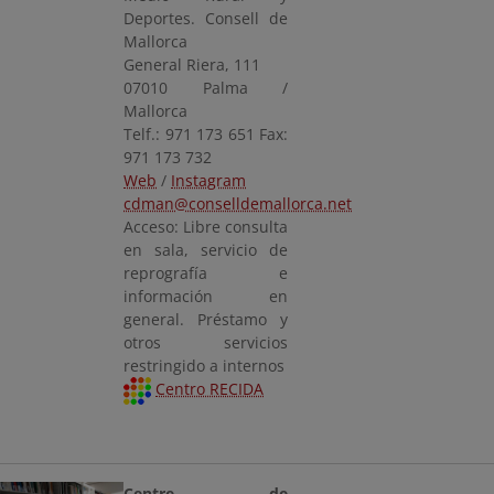
Deportes. Consell de
Mallorca
General Riera, 111
07010 Palma /
Mallorca
Telf.: 971 173 651 Fax:
971 173 732
Web
/
Instagram
cdman@conselldemallorca.net
Acceso: Libre consulta
en sala, servicio de
reprografía e
información en
general. Préstamo y
otros servicios
restringido a internos
Centro RECIDA
Centre de