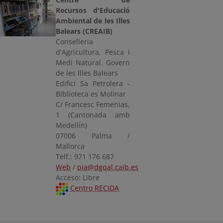
Recursos d'Educació
Ambiental de les Illes
Balears (CREAIB)
Conselleria
d'Agricultura, Pesca i
Medi Natural. Govern
de les Illes Balears
Edifici Sa Petrolera -
Biblioteca es Molinar
C/ Francesc Femenias,
1 (Cantonada amb
Medellín)
07006 Palma /
Mallorca
Telf.: 971 176 687
Web
/
pia@dgqal.caib.es
Acceso: Libre
Centro RECIDA