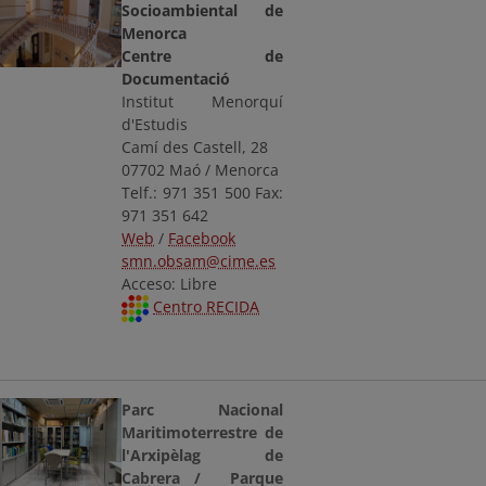
Socioambiental de
Menorca
Centre de
Documentació
Institut Menorquí
d'Estudis
Camí des Castell, 28
07702 Maó / Menorca
Telf.: 971 351 500 Fax:
971 351 642
Web
/
Facebook
smn.obsam@cime.es
Acceso: Libre
Centro RECIDA
Parc Nacional
Maritimoterrestre de
l'Arxipèlag de
Cabrera / Parque