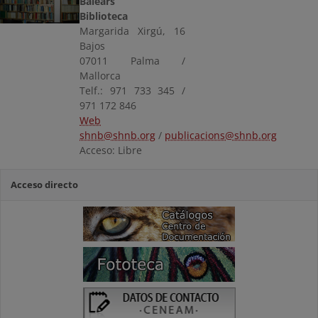
Balears
Biblioteca
Margarida Xirgú, 16
Bajos
07011 Palma /
Mallorca
Telf.: 971 733 345 /
971 172 846
Web
shnb@shnb.org
/
publicacions@shnb.org
Acceso: Libre
Acceso directo