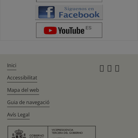
Inici
Instagr
Twitte
Fac
Accessibilitat
Mapa del web
Guia de navegació
Avís Legal