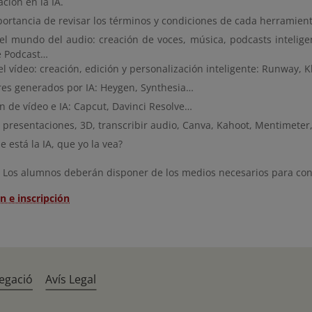
ción en la IA.
portancia de revisar los términos y condiciones de cada herramient
 el mundo del audio: creación de voces, música, podcasts intelig
 Podcast…
el vídeo: creación, edición y personalización inteligente: Runway, K
res generados por IA: Heygen, Synthesia…
n de vídeo e IA: Capcut, Davinci Resolve…
 presentaciones, 3D, transcribir audio, Canva, Kahoot, Mentimeter
 está la IA, que yo la vea?
Los alumnos deberán disponer de los medios necesarios para conec
n e inscripción
egació
Avís Legal