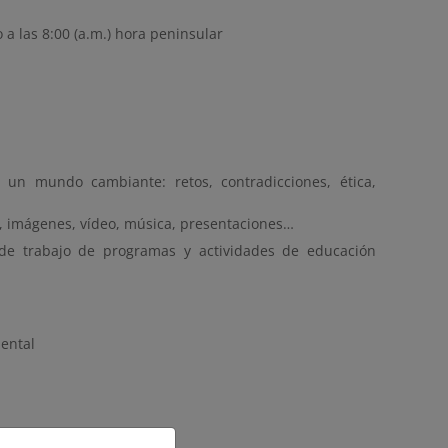
io a las 8:00 (a.m.) hora peninsular
en un mundo cambiante: retos, contradicciones, ética,
to, imágenes, vídeo, música, presentaciones…
ujo de trabajo de programas y actividades de educación
iental