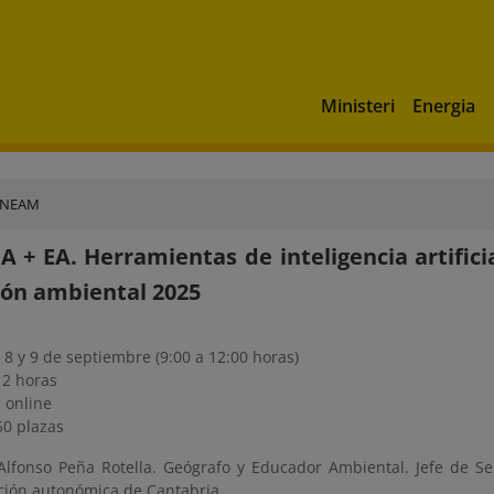
Ministeri
Energia
ENEAM
 IA + EA. Herramientas de inteligencia artific
ón ambiental 2025
, 8 y 9 de septiembre (9:00 a 12:00 horas)
12 horas
:
online
50 plazas
Alfonso Peña Rotella. Geógrafo y Educador Ambiental. Jefe de Se
ción autonómica de Cantabria.