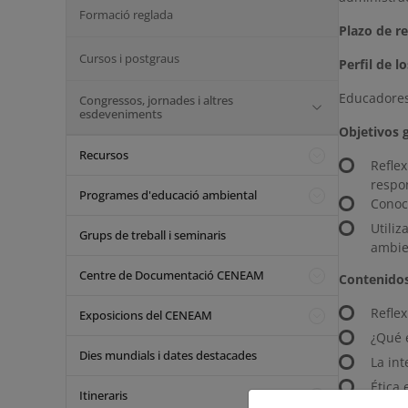
Formació reglada
Plazo de re
Cursos i postgraus
Perfil de l
Educadores
Congressos, jornades i altres
esdeveniments
Objetivos g
Recursos
Refle
respon
Programes d'educació ambiental
Conoce
Utili
Grups de treball i seminaris
ambie
Centre de Documentació CENEAM
Contenidos
Reflex
Exposicions del CENEAM
¿Qué e
Dies mundials i dates destacades
La int
Ética 
Itineraris