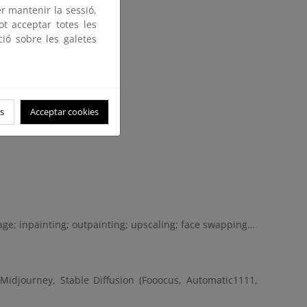
er mantenir la sessió,
ot acceptar totes les
ció sobre les galetes
s
Acceptar cookies
ge; inpainting; outpainting; upscaling; face swapping…
Midjourney, Stable Diffusion (Fooocus, Automatic1111,