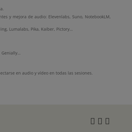
a.
entes y mejora de audio: Elevenlabs, Suno, NotebookLM,
ling, Lumalabs, Pika, Kaiber, Pictory…
, Genially…
tarse en audio y vídeo en todas las sesiones.
Instagra
Twitter
Face