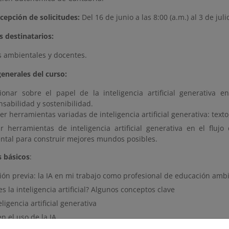
cepción de solicitudes:
Del 16 de junio a las 8:00 (a.m.) al 3 de jul
os destinatarios:
 ambientales y docentes.
enerales del curso:
xionar sobre el papel de la inteligencia artificial generativa 
sabilidad y sostenibilidad.
r herramientas variadas de inteligencia artificial generativa: tex
zar herramientas de inteligencia artificial generativa en el fl
ntal para construir mejores mundos posibles.
 básicos
:
ión previa: la IA en mi trabajo como profesional de educación amb
s la inteligencia artificial? Algunos conceptos clave
eligencia artificial generativa
en el uso de la IA.