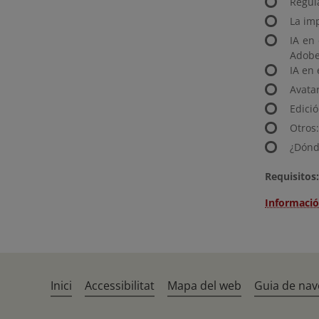
Regula
La im
IA en
Adobe
IA en 
Avata
Edició
Otros:
¿Dónde
Requisitos:
Informació
Inici
Accessibilitat
Mapa del web
Guia de nav