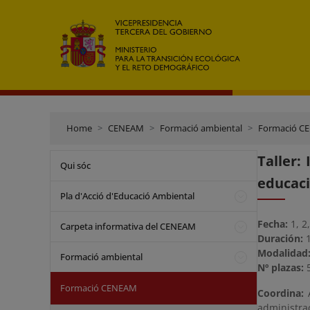
Home
CENEAM
Formació ambiental
Formació C
Taller:
Qui sóc
educaci
Pla d'Acció d'Educació Ambiental
Fecha:
1, 2
Carpeta informativa del CENEAM
Duración:
Modalidad
Formació ambiental
Nº plazas:
Formació CENEAM
Coordina:
administra