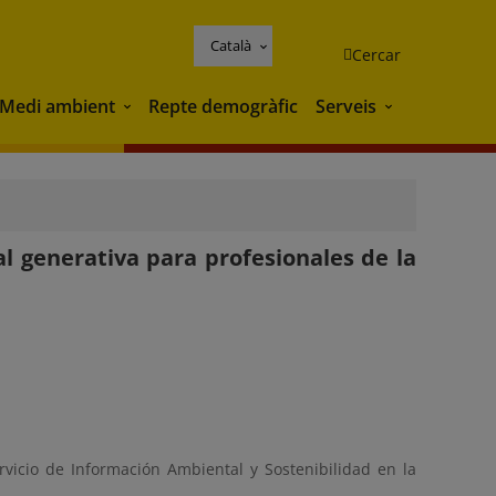
Català
Cercar
Medi ambient
Repte demogràfic
Serveis
Medi ambient
Serveis
ial generativa para profesionales de la
rvicio de Información Ambiental y Sostenibilidad en la