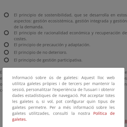
El principio de sostenibilidad, que se desarrolla en estos
aspectos: gestión ecosistémica, gestión integrada y gestión
de la demanda.
El principio de racionalidad económica y recuperación de
costes.
El principio de precaución y adaptación.
El principio de no deterioro.
El principio de gestión participativa.
En este cuadernillo se presenta el significado de cada uno de
Informació sobre ús de galetes: Aquest lloc web
estos principios, su utilidad de cara a la consecución de los
utilitza galetes pròpies i de tercers per mantenir la
objetivos de la DMA y las principales diferencias que introducen
sessió, personalitzar l’experiència de l’usuari i obtenir
con respecto a anteriores modelos de gestión del agua.
dades estadístiques de navegació. Pot acceptar totes
les galetes o, si vol, pot configurar quin tipus de
galetes permetre. Per a més informació sobre les
Más Claro, Agua - Portada y páginas 1 a 12 [1578 Kb]
galetes utilitzades, consulti la nostra
Política de
galetes.
Más Claro, Agua - Páginas 13 a 24 y Contraportada [1258