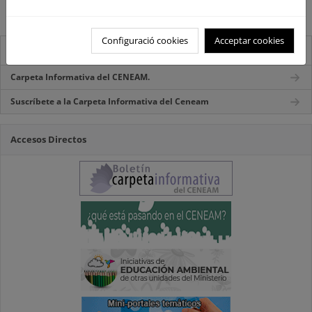
Kb]
Configuració cookies
Acceptar cookies
Destacados
Carpeta Informativa del CENEAM.
Suscríbete a la Carpeta Informativa del Ceneam
Accesos Directos