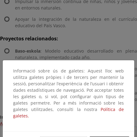
Impulsar la inmersión continua de niñas, niños y jóvenes
en entornos naturales.
Apoyar la integración de la naturaleza en el currículo
educativo del País Vasco.
Proyectos relacionados:
Baso-eskola
: Modelo educativo desarrollado en plena
naturaleza, implementado cada año.
Escuela Naturan Hezi
: Espacio de formación y encuentr
Informació sobre ús de galetes: Aquest lloc web
dirigido a comunidades educativas interesadas en la
utilitza galetes pròpies i de tercers per mantenir la
educación en la naturaleza.
sessió, personalitzar l’experiència de l’usuari i obtenir
dades estadístiques de navegació. Pot acceptar totes
Bihotz Berdeak
: Programa de ocio y formación par
les galetes o, si vol, pot configurar quin tipus de
jóvenes de 12 a 15 años con inquietud por el medio
galetes permetre. Per a més informació sobre les
natural.
galetes utilitzades, consulti la nostra
Política de
galetes.
Información:
Acceso a la página web del programa
Destacados