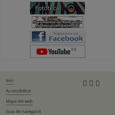
Inici
Instagr
Twitte
Fac
Accessibilitat
Mapa del web
Guia de navegació