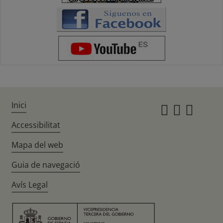
Inici
Instagr
Twitte
Fac
Accessibilitat
Mapa del web
Guia de navegació
Avís Legal