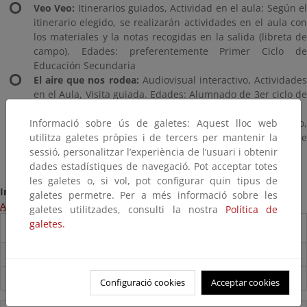
Veo Veo:
Itinerarios guiados, Actividad en el aula: Según e
itinerario elegido, se realizarán actividades en el aula con
los materiales y la notas recogidas en la salida (libreta de
campo). Edades: preferentemente Primer Ciclo de
Educación Secundaria
El aire que nos rodea:
Audiovisual interactivo, Actividade
en el Aula, Visita guiada. Edades: Alumnado de 3er ciclo de
E. Primaria, 1º y 2º de E.S.O. y E. Especial.
Informació sobre ús de galetes: Aquest lloc web
La energía que mueve mi ciudad:
Audiovisual interactivo
utilitza galetes pròpies i de tercers per mantenir la
Visita guiada, Actividades en el aula. Edades: Alumnado de
sessió, personalitzar l’experiència de l’usuari i obtenir
Educación Secundaria Obligatoria
dades estadístiques de navegació. Pot acceptar totes
les galetes o, si vol, pot configurar quin tipus de
Información:
galetes permetre. Per a més informació sobre les
Acceso a la página web del programa
galetes utilitzades, consulti la nostra
Política de
galetes.
Destacados
Carpeta Informativa del CENEAM.
Suscríbete a la Carpeta Informativa del Ceneam
Configuració cookies
Acceptar cookies