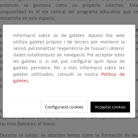
entonces se gestiona como un proyecto colectivo. Esta
singularidad es el eje central del programa educativo que se
desarrolla en este espacio.
La actividad está dirigida a alumnado de
ESO, Bachillerato 
Informació sobre ús de galetes: Aquest lloc web
Formación Profesional
, e incluye una jornada de senderismo por
utilitza galetes pròpies i de tercers per mantenir la
un entorno natural privilegiado. Durante la excursión se observa
sessió, personalitzar l’experiència de l’usuari i obtenir
la vegetación típica (pinar y garriga), se interpreta el paisaje y se
dades estadístiques de navegació. Pot acceptar totes
promueve un comportamiento respetuoso con el medio.
les galetes o, si vol, pot configurar quin tipus de
Una vez en la finca, se profundiza en su historia, sus valores
galetes permetre. Per a més informació sobre les
patrimoniales y su biodiversidad.
galetes utilitzades, consulti la nostra
Política de
Como el resto de programas, incluye material didáctico para
galetes.
trabajar antes y después de la salida.
Descubrimiento del litoral – Palma
Configuració cookies
Acceptar cookies
Esta actividad está dirigida al alumnado de
ESO
y tiene com
objetivo explorar uno de los ecosistemas más representativos de
las Islas Baleares: el litoral.
Durante la salida, se abordan temas como la formación de las