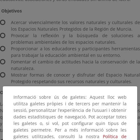
Objetivos
Acercar vivencialmente los valores naturales y culturales de
los Espacios Naturales Protegidos de la Región de Murcia.
Provocar la reflexión y la búsqueda de soluciones a
problemas ambientales de los espacios naturales.
Proporcionar a los educadores y participantes herramientas
para trabajar la educación ambiental en su entorno.
Fomentar el cambio de actitudes hacia la conservación de la
naturaleza.
Mostrar formas de conocer y disfrutar del Espacio Natural
Protegido respetando sus recursos naturales y culturales.
Oferta de actividades del programa de educación ambiental
Informació sobre ús de galetes: Aquest lloc web
utilitza galetes pròpies i de tercers per mantenir la
La actividad puede consistir en un recorrido por el Espacio
sessió, personalitzar l’experiència de l’usuari i obtenir
Natural Protegido en el que un guía realiza paradas explicativas
dades estadístiques de navegació. Pot acceptar totes
que ayudan a interpretar el entorno natural de una forma amena
les galetes o, si vol, pot configurar quin tipus de
y participativa, o bien pueden ser otro tipo de actividades como
galetes permetre. Per a més informació sobre les
talleres educativos, exposiciones, etc.
galetes utilitzades, consulti la nostra
Política de