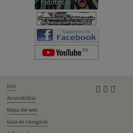
Inici
Instagr
Twitte
Fac
Accessibilitat
Mapa del web
Guia de navegació