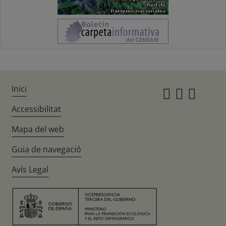
Inici
Instagr
Twitte
Fac
Accessibilitat
Mapa del web
Guia de navegació
Avís Legal