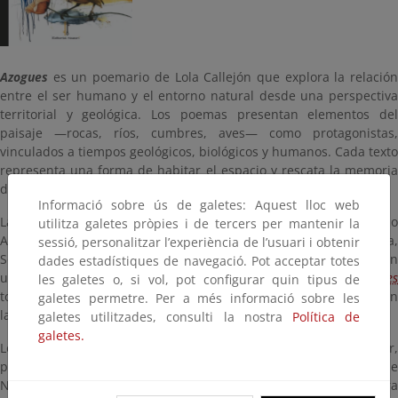
Azogues
es un poemario de Lola Callejón que explora la relación
entre el ser humano y el entorno natural desde una perspectiva
territorial y geológica. Los poemas presentan elementos del
paisaje —rocas, ríos, cumbres, aves— como protagonistas,
vinculados a tiempos geológicos, biológicos y humanos. Cada texto
representa una forma de habitar el espacio y rescata la memoria
del paisaje.
Informació sobre ús de galetes: Aquest lloc web
La obra surge durante la I Residencia de Literatura y Medio
utilitza galetes pròpies i de tercers per mantenir la
Ambiente, celebrada en el CENEAM (Sierra de Guadarrama,
sessió, personalitzar l’experiència de l’usuari i obtenir
Segovia) en diciembre de 2023, donde diez autores compartieron
dades estadístiques de navegació. Pot acceptar totes
un espacio de creación. Desde ese contexto, los versos de
Azogues
les galetes o, si vol, pot configurar quin tipus de
toman forma como resultado de una experiencia de inmersión en
galetes permetre. Per a més informació sobre les
la naturaleza.
galetes utilitzades, consulti la nostra
Política de
galetes.
Los poemas se sitúan en lugares específicos del sur peninsular,
principalmente en el centro y sureste de Andalucía: el Parque
Natural de las Sierras Subbéticas, el Espacio Natural de Sierra