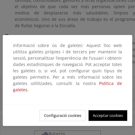
familias, comunidades, gestores y otras organizaciones con
el objetivo de que cada vez más personas opten por
medios de desplazarse más saludables, limpios y
económicos. Uno de sus áreas de trabajo es el programa
de Rutas Seguras a la Escuela.
La cittá dei bambini-La ciudad de los niños
En esta página encontramos información y recursos en
Informació sobre ús de galetes: Aquest lloc web
torno al proyecto internacional impulsado por Francesco
utilitza galetes pròpies i de tercers per mantenir la
Tonucci, que tanta influencia ha tenido en muchas de las
sessió, personalitzar l’experiència de l’usuari i obtenir
iniciativas de mejora urbana y de movilidad centradas en
dades estadístiques de navegació. Pot acceptar totes
la infancia.
les galetes o, si vol, pot configurar quin tipus de
galetes permetre. Per a més informació sobre les
Destacados
galetes utilitzades, consulti la nostra
Política de
galetes.
Carpeta Informativa del CENEAM.
Suscríbete a la Carpeta Informativa del Ceneam
Configuració cookies
Acceptar cookies
Accesos Directos