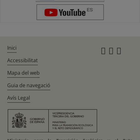
Inici
Instagr
Twitte
Fac
Accessibilitat
Mapa del web
Guia de navegació
Avís Legal