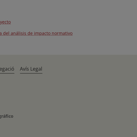
yecto
 del análisis de impacto normativo
egació
Avís Legal
gráfico