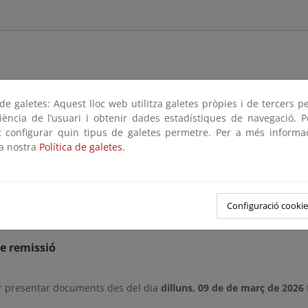
rantizar el ejercicio del trámite de audiencia e información públ
e galetes: Aquest lloc web utilitza galetes pròpies i de tercers p
 la Ley 39/2015, de 1 de octubre, del Procedimiento Administrativ
riència de l’usuari i obtenir dades estadístiques de navegació. P
 el anteproyecto de Real Decreto por el que se modifica el Reglam
ot configurar quin tipus de galetes permetre. Per a més informa
la nostra
Política de galetes.
aciones deben dirigirse a la dirección de correo electrónico buz
ón RGC”.
ndiendo a las solicitudes recibidas, se amplía el plazo de observaci
Configuració cookie
e remissió
r presentar documents des del dia
dilluns, 09 de de març de 2026