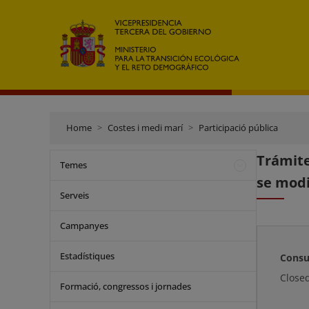
Home
Costes i medi marí
Participació pública
Trámite
Temes
se modi
Serveis
Campanyes
Estadístiques
Consu
Close
Formació, congressos i jornades