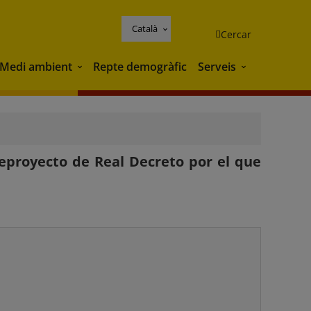
Català
Cercar
Medi ambient
Repte demogràfic
Serveis
Medi ambient
Serveis
eproyecto de Real Decreto por el que