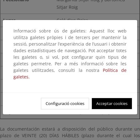
Sitjar Roig
Caló d'en Boira
Informació sobre ús de galetes: Aquest lloc web
Santanyí
utilitza galetes pròpies i de tercers per mantenir la
sessió, personalitzar l’experiència de l’usuari i obtenir
muelle de hormigón
dades estadístiques de navegació. Pot acceptar totes
les galetes o, si vol, pot configurar quin tipus de
CNC02/20/07/0063
galetes permetre. Per a més informació sobre les
galetes utilitzades, consulti la nostra
Política de
Ajuntament Calvià
galetes.
Cala Fornells
Calvià
Configuració cookies
Acceptar cookies
acceso adaptado a la playa
La documentación estará a disposición del público durante un
plazo de VEINTE (20) DÍAS HÁBILES (plazo durante el cual los