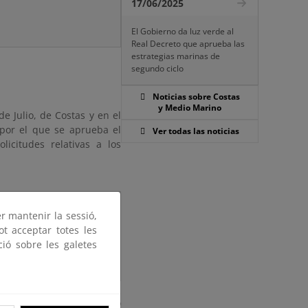
17/06/2025
El Gobierno da luz verde al
Real Decreto que aprueba las
estrategias marinas de
segundo ciclo
Noticias sobre Costas
y Medio Marino
e Julio, de Costas y en el
 por el que se aprueba el
Ver todas las noticias
icitudes relativas a los
rmino
Objeto
er mantenir la sessió,
icipal
ot acceptar totes les
ció sobre les galetes
NTA EULÀLIA
TERRAZA
E (20) DÍAS HÁBILES (plazo