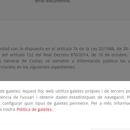
otros documentos
dad con lo dispuesto en el artículo 74 de la Ley 22/1988, de 28 d
 del artículo 152 del Real Decreto 876/2014, de 10 de octubre,
 General de Costas, se someten a información pública las sol
ncluidos en los siguientes expedientes:
Té
te
Peticionario
Lugar
e galetes: Aquest lloc web utilitza galetes pròpies i de tercers p
mun
riència de l’usuari i obtenir dades estadístiques de navegació. P
ot configurar quin tipus de galetes permetre. Per a més informa
Mª JESÚS ARAMENDI
DESEMBOCADURA
/07/0013
SA
la nostra
Política de galetes.
ANTEPARA
RIO
tación estará a disposición del público durante un plazo de VEINT