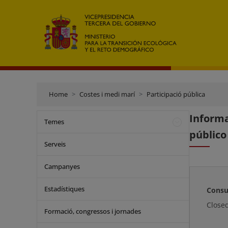
Home
Costes i medi marí
Participació pública
Informa
Temes
público
Serveis
Campanyes
Estadístiques
Consu
Close
Formació, congressos i jornades