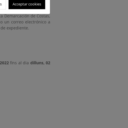
en oportunas), contados a
s
Acceptar cookies
uncio en el Boletín Oficial
sta Demarcación de Costas,
do un correo electrónico a
 de expediente.
 2022
fins al dia
dilluns, 02