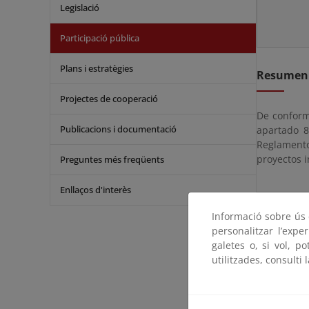
Legislació
Participació pública
Plans i estratègies
Resumen
Projectes de cooperació
De conformi
Publicacions i documentació
apartado 8
Reglamento
proyectos i
Preguntes més freqüents
Enllaços d'interès
Expedien
Informació sobre ús d
personalitzar l’expe
galetes o, si vol, p
CNC02/11
utilitzades, consulti 
La documen