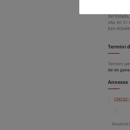
durante el
partir del 
del Estado
sita en C/ 
bzn-dcbale
Termini d
Termini pe
de de gene
Annexos
CNC02-
Anuncio