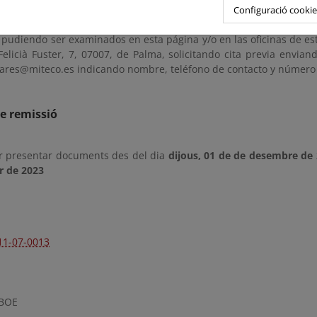
 cual los interesados podrán formular las alegaciones que estim
Configuració cookie
día siguiente a aquél en que tenga lugar la publicación de este an
, pudiendo ser examinados en esta página y/o en las oficinas de e
Felicià Fuster, 7, 07007, de Palma, solicitando cita previa envian
ares@miteco.es indicando nombre, teléfono de contacto y número
e remissió
r presentar documents des del dia
dijous, 01 de de desembre de
r de 2023
11-07-0013
 BOE