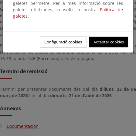
876/2014, de 10 de octubre, por el que se aprueba el Reglamento
galetes permetre. Per a més informació sobre les
General de Costas se somete a información pública el mencionado
galetes utilitzades, consulti la nostra
Política de
expediente para que cuantos interesados y público en general lo
galetes.
deseen puedan formular alegaciones en el plazo de VEINTE (20)
DÍAS, a contar desde el día siguiente a la publicación del presente
anuncio.
Configuració cookies
Acceptar cookies
El expediente podrá ser examinado en las dependencias de la
Demarcación de Costas de Cataluña, sita en la Calle de la Marina,
16-18, planta 14B (Barcelona) o en esta página.
Termini de remissió
Termini per presentar documents des del dia
dilluns, 23 de d
març de 2026
fins al dia
dimarts, 21 de d’abril de 2026
Annexos
Documentación