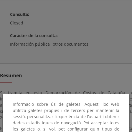
Consulta:
Closed
Caràcter de la consulta:
Información pública_ otros documentos
Resumen
Se tramita en esta Demarcación de Costas de Cataluña, a
instancia de la Autoridad Portuaria de Barcelona, el expediente de
Informació sobre ús de galetes: Aquest lloc web
autorización del Proyecto de “Aportación de arenas a la playa
utilitza galetes pròpies i de tercers per mantenir la
situada al sur del Llobregat (2025, 2026 y posible prórroga 2027).
sessió, personalitzar l’experiència de l’usuari i obtenir
20ªaportación-campaña 2026”.
dades estadístiques de navegació. Pot acceptar totes
En virtud de lo establecido en el artículo 152 del Real Decreto
les galetes o, si vol, pot configurar quin tipus de