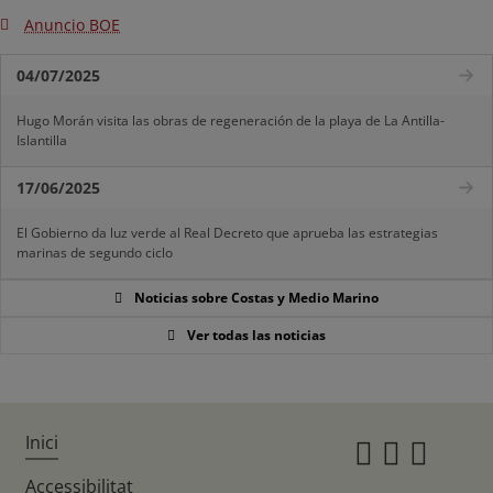
Anuncio BOE
04/07/2025
Hugo Morán visita las obras de regeneración de la playa de La Antilla-
Islantilla
17/06/2025
El Gobierno da luz verde al Real Decreto que aprueba las estrategias
marinas de segundo ciclo
Noticias sobre Costas y Medio Marino
Ver todas las noticias
Inici
Instagr
Twitte
Fac
Accessibilitat