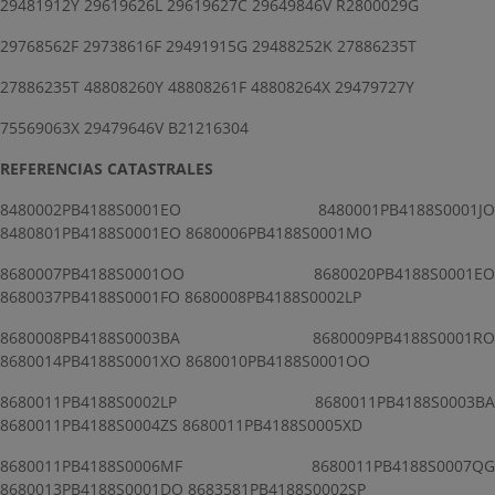
29481912Y 29619626L 29619627C 29649846V R2800029G
29768562F 29738616F 29491915G 29488252K 27886235T
27886235T 48808260Y 48808261F 48808264X 29479727Y
75569063X 29479646V B21216304
REFERENCIAS CATASTRALES
8480002PB4188S0001EO 8480001PB4188S0001JO
8480801PB4188S0001EO 8680006PB4188S0001MO
8680007PB4188S0001OO 8680020PB4188S0001EO
8680037PB4188S0001FO 8680008PB4188S0002LP
8680008PB4188S0003BA 8680009PB4188S0001RO
8680014PB4188S0001XO 8680010PB4188S0001OO
8680011PB4188S0002LP 8680011PB4188S0003BA
8680011PB4188S0004ZS 8680011PB4188S0005XD
8680011PB4188S0006MF 8680011PB4188S0007QG
8680013PB4188S0001DO 8683581PB4188S0002SP