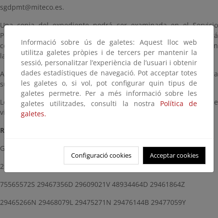
sgdpmt@miteco.es.
Una copia del expediente podrá ser examinada en el Servicio
Periférico de Costas de este Ministerio en Huelva. Se deberá
Informació sobre ús de galetes: Aquest lloc web
concertar cita con este fin, citando la referencia de este escrito en
utilitza galetes pròpies i de tercers per mantenir la
la dirección de correo electrónico: Bzn-DCHuelva@miteco.es
sessió, personalitzar l’experiència de l’usuari i obtenir
dades estadístiques de navegació. Pot acceptar totes
Asimismo, la documentación justificativa estará disponible para
les galetes o, si vol, pot configurar quin tipus de
su consulta, en formato digital, en esta página.
galetes permetre. Per a més informació sobre les
Lo que se comunica por si desea hacer uso de este trámite de
galetes utilitzades, consulti la nostra
Política de
vista o audiencia que se le concede”.
galetes.
RELACIÓN DE INTERESADOS (CIF o NIF):
G21255393 29486192P 29482167P 29468032H 29601178V
Configuració cookies
Acceptar cookies
29468079L 29474317R 29471183H 29475683X 29605615S
75565572S 29467356D 29609021V 48934464D 29461864Z
29465266N 29468079L 29475271N 29476144B 29477059Y