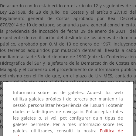
De acuerdo con lo establecido en el artículo 12 y siguientes de la
Ley 22/1988, de 28 de julio, de Costas y el artículo 27.1.c) del
Reglamento general de Costas aprobado por Real Decreto
876/2014 de 10 de octubre, se anuncia para general conocimiento,
la providencia de incoación de fecha 29 de enero de 2021 del
expediente de rectificación del deslinde de los bienes de dominio
público, aprobado por O.M de 13 de enero de 1967, incluyendo
los terrenos adquiridos por mutación demanial, llevada a cabo
mediante acta de 3 de diciembre de 1990 (entre la Confederación
Hidrográfica del Sur y la Jefatura de la Demarcación de Costas en
Málaga), y el comienzo del procedimiento de información pública
del mismo con el fin de que, en el plazo de UN MES, contado a
partir del día siguiente al de la publicación de este anuncio en el
Boletín Oficial de la Provincia, cualquier interesado pueda
Informació sobre ús de galetes: Aquest lloc web
comparecer en el expediente, examinar el plano de delimitación
utilitza galetes pròpies i de tercers per mantenir la
provisional de la zona de dominio público marítimo-terrestre y de
sessió, personalitzar l’experiència de l’usuari i obtenir
su zona de servidumbre de protección, y formular las alegaciones
dades estadístiques de navegació. Pot acceptar totes
que considere oportunas. Dichos planos con la delimitación
les galetes o, si vol, pot configurar quin tipus de
provisional se encuentran en esta página y en las oficinas de esta
galetes permetre. Per a més informació sobre les
Demarcación de Costas Andalucía-Mediterráneo.
galetes utilitzades, consulti la nostra
Política de