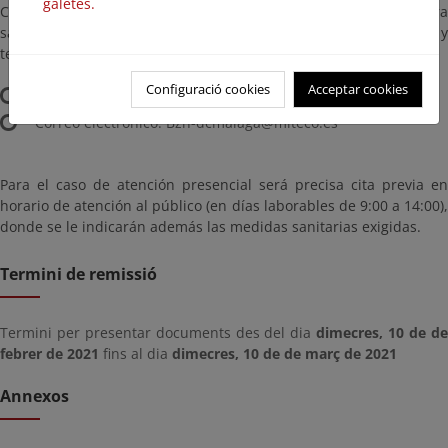
galetes.
Como medida de prevención de riesgos frente a la COVID-19, para
salvaguardar la salud de todos, se prioriza la atención telefónica y
telemática.
Configuració cookies
Acceptar cookies
Teléfono: 95 222 26 79
Correo electrónico: Bzn-dcmalaga@miteco.es
Para el caso de atención presencial será precisa cita previa en
horario de atención al público (en días laborables de 9:00 a 14:00),
donde se le indicarán además las medidas sanitarias exigidas.
Termini de remissió
Termini per presentar documents des del dia
dimecres, 10 de d
febrer de 2021
fins al dia
dimecres, 10 de de març de 2021
Annexos