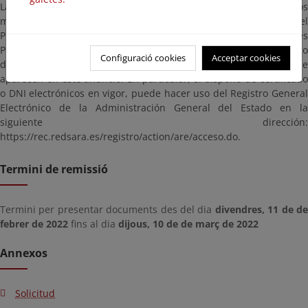
Las alegaciones y observaciones se presentarán según los
mecanismos establecidos en la Ley 39/2015, de 1 de octubre, del
Procedimiento Administrativo Común de las Administraciones
Públicas, dirigidas a la Demarcación de Costas en Murcia (código
Configuració cookies
Acceptar cookies
de identificación: EA0043352), citando las referencias que
aparecen en este anuncio. En particular, si dispone de certificado
o DNI electrónicos en vigor, puede hacer uso del Registro General
Electrónico de la Administración General del Estado en la
siguiente dirección:
https://rec.redsara.es/registro/action/are/acceso.do.
Termini de remissió
Termini per presentar documents des del dia
divendres, 11 de d
febrer de 2022
fins al dia
dijous, 10 de de març de 2022
Annexos
Solicitud