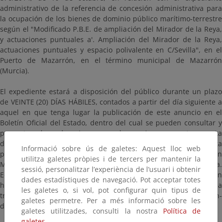
administrativo de la referencia de concesión administrativa para
la ocupación de los bienes de dominio público marítimo-terrestre
según el "Modificado P.B.E. de ampliación del Mirador de la Reya,
y actuaciones puntuales a'. Ampliación del Mirador de la Reya,
actuaciones puntuales y espacio polivalente en C/Sevilla", en el
Puerto de Mazarrón, en el término municipal de Mazarrón
(Murcia).
El expediente estará a disposición del público durante un plazo
de VEINTE (20) DÍAS HÁBILES, contados a partir del día siguiente a
aquel en que tenga lugar la publicación de este anuncio en el
Boletín Oficial del Estado, dentro del cual se pueden consultar y
presentar las alegaciones y observaciones oportunas. La
documentación para consultar estará a disposición en esta
Informació sobre ús de galetes: Aquest lloc web
página, así como en las oficinas de esta Demarcación de Costas en
utilitza galetes pròpies i de tercers per mantenir la
Murcia (ubicadas en Avenida Alfonso X “El Sabio”, 6 - 1ª planta.
sessió, personalitzar l’experiència de l’usuari i obtenir
Edificio de Servicios Múltiples. 30071. Murcia), en días hábiles y en
dades estadístiques de navegació. Pot acceptar totes
horario comprendido entre las 9:00 y las 14:00 horas, previa cita a
les galetes o, si vol, pot configurar quin tipus de
través de la dirección de correo electrónico bzn-
galetes permetre. Per a més informació sobre les
dcmurcia@miteco.es
galetes utilitzades, consulti la nostra
Política de
galetes.