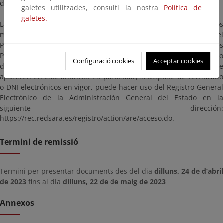
de la dirección de correo electrónico bzn-dcmurcia@miteco.es.
galetes utilitzades, consulti la nostra
Política de
galetes.
Las alegaciones y observaciones se presentarán según los
mecanismos establecidos en la Ley 39/2015, de 1 de octubre, del
Procedimiento Administrativo Común de las Administraciones
Públicas, dirigidas a la Demarcación de Costas en Murcia (código
Configuració cookies
Acceptar cookies
de identificación: EA0043352), citando las referencias que
aparecen en este anuncio. En particular, si dispone de certificado
o DNI electrónicos en vigor, puede hacer uso del Registro General
Electrónico de la Administración General del Estado en la
siguiente dirección:
https://rec.redsara.es/registro/action/are/acceso.do.
Termini de remissió
Termini per presentar documents des del dia
dilluns, 24 de d’abril
de 2023
fins al dia
dilluns, 22 de de maig de 2023
Annexos