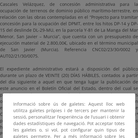
Cascales Velázquez, de concesión administrativa para la
ocupación de terrenos de dominio público marítimo-terrestre, en
relación con las obras contempladas en el “Proyecto para tramitar
concesión para la ocupación del DPMT, entre los hitos DP-14 y DP-
15 del deslinde DL-29-MU, en la parcela Y-81 de La Manga del Mar
Menor, San Javier – Murcia”, que cuenta con un presupuesto de
ejecución material de 2.800,00€, ubicado en el término municipal
de San Javier (Murcia). Referencia CNC02/23/30/0002 y
AUT02/21/30/0075.
El expediente administrativo estará a disposición del público
durante un plazo de VEINTE (20) DÍAS HÁBILES, contados a partir
del día siguiente a aquel en que tenga lugar la publicación de
este anuncio en el Boletín Oficial del Estado, dentro del cual se
pueden consultar y presentar las alegaciones y observaciones
oportunas. La documentación para consultar estará a disposición
Informació sobre ús de galetes: Aquest lloc web
en esta página, así como en las oficinas de esta Demarcación de
utilitza galetes pròpies i de tercers per mantenir la
Costas en Murcia (ubicadas en Avenida Alfonso X “El Sabio”, 6 - 1ª
sessió, personalitzar l’experiència de l’usuari i obtenir
planta. Edificio de Servicios Múltiples. 30071. Murcia), en días
dades estadístiques de navegació. Pot acceptar totes
hábiles y en horario comprendido entre las 9:00 y las 14:00 horas.
les galetes o, si vol, pot configurar quin tipus de
Para evitar esperas innecesarias puede solicitar cita previa través
galetes permetre. Per a més informació sobre les