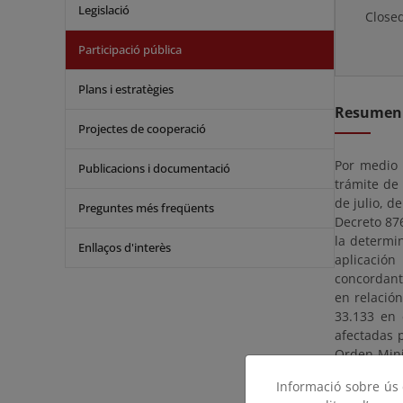
Legislació
Close
Participació pública
Plans i estratègies
Resumen
Projectes de cooperació
Por medio 
Publicacions i documentació
trámite de 
de julio, d
Preguntes més freqüents
Decreto 876
la determi
Enllaços d'interès
aplicación
concordant
en relación
33.133 en 
afectadas 
Orden Mini
(3.372) me
Informació sobre ús d
confrontan