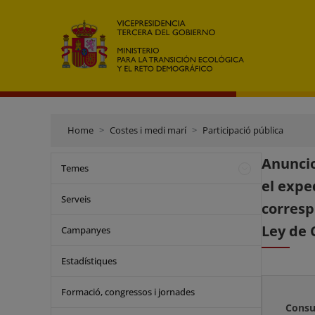
Home
Costes i medi marí
Participació pública
Anuncio
Temes
el expe
Serveis
corresp
Ley de 
Campanyes
Estadístiques
Formació, congressos i jornades
Consu