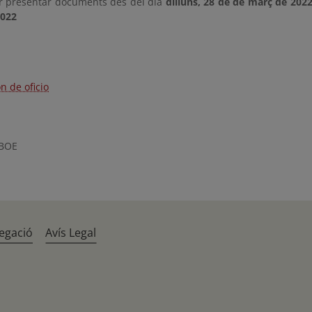
r presentar documents des del dia
dilluns, 28 de de març de 202
2022
n de oficio
 BOE
egació
Avís Legal