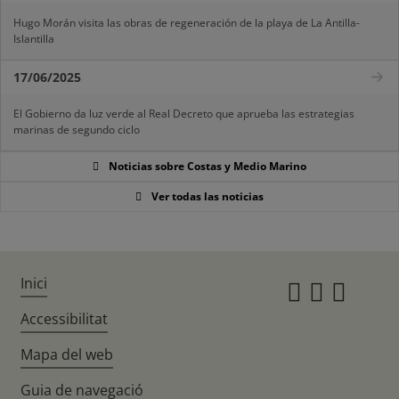
Hugo Morán visita las obras de regeneración de la playa de La Antilla-
Islantilla
17/06/2025
El Gobierno da luz verde al Real Decreto que aprueba las estrategias
marinas de segundo ciclo
Noticias sobre Costas y Medio Marino
Ver todas las noticias
Inici
Instagr
Twitte
Fac
Accessibilitat
Mapa del web
Guia de navegació