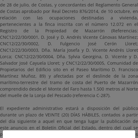
de 28 de julio, de Costas, y concordantes del Reglamento General
de Costas aprobado por Real Decreto 876/2014, de 10 octubre, en
relación con las ocupaciones destinadas a vivienda,
pertenecientes a la finca inscrita con el número 12.072 en el
Registro de la Propiedad de Mazarrón (Referencias:
CNC12/22/30/0001, D. José y D. Andrés Vicente Cánovas Martínez;
CNC12/22/30/0002, D. Fulgencio José Cerón Lloret;
CNC12/22/30/0003, Dña. María Josefa y D. Vicente Andrés Lloret
Lorca; CNC12/22/30/0004, Dña. Sylvia Georgina, D. Vicente y D.
Salvador José Cayuela Lloret; y CNC12/22/30/0005, Comunidad de
Propietarios del Edificio sito en el Paseo Marítimo D. Francisco
Martínez Muñoz, 89) y afectadas por el deslinde de la zona
marítimo-terrestre del tramo de costa del Puerto de Mazarrón
comprendido desde el Monte del Faro hasta 1.500 metros al Norte
del muelle de la Lonja del Pescado (referencia C-287).
El expediente administrativo estará a disposición del público
durante un plazo de VEINTE (20) DÍAS HÁBILES, contados a partir
del día siguiente a aquel en que tenga lugar la publicación de
este anuncio en el Boletín Oficial del Estado, dentro del cual se
pueden consultar y presentar las alegaciones y observaciones