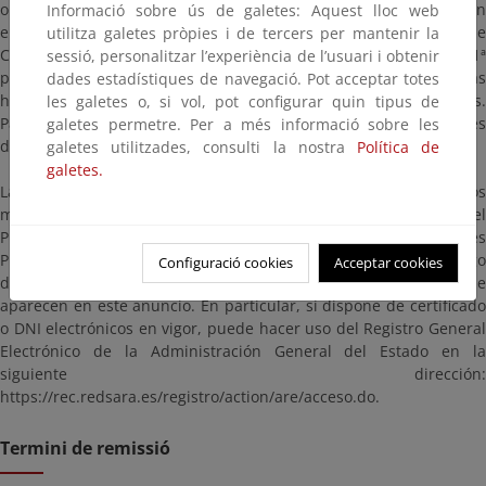
oportunas. La documentación para consultar estará a disposición
Informació sobre ús de galetes: Aquest lloc web
en esta página, así como en las oficinas de esta Demarcación de
utilitza galetes pròpies i de tercers per mantenir la
Costas en Murcia, ubicadas en Avenida Alfonso X “El Sabio”, 6 – 1ª
sessió, personalitzar l’experiència de l’usuari i obtenir
planta, Edificio de Servicios Múltiples, 30.071, Murcia en días
dades estadístiques de navegació. Pot acceptar totes
hábiles y en horario comprendido entre las 9:00 y las 14:00 horas.
les galetes o, si vol, pot configurar quin tipus de
Para evitar esperas innecesarias puede solicitar cita previa través
galetes permetre. Per a més informació sobre les
de la dirección de correo electrónico bzn-dcmurcia@miteco.es.
galetes utilitzades, consulti la nostra
Política de
galetes.
Las alegaciones y observaciones se presentarán según los
mecanismos establecidos en la Ley 39/2015, de 1 de octubre, del
Procedimiento Administrativo Común de las Administraciones
Públicas, dirigidas a la Demarcación de Costas en Murcia (código
Configuració cookies
Acceptar cookies
de identificación: EA0043352), citando las referencias que
aparecen en este anuncio. En particular, si dispone de certificado
o DNI electrónicos en vigor, puede hacer uso del Registro General
Electrónico de la Administración General del Estado en la
siguiente dirección:
https://rec.redsara.es/registro/action/are/acceso.do.
Termini de remissió