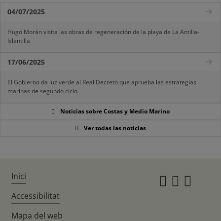
04/07/2025
Hugo Morán visita las obras de regeneración de la playa de La Antilla-
Islantilla
17/06/2025
El Gobierno da luz verde al Real Decreto que aprueba las estrategias
marinas de segundo ciclo
Noticias sobre Costas y Medio Marino
Ver todas las noticias
Inici
Instagr
Twitte
Fac
Accessibilitat
Mapa del web