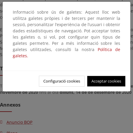
de delimitación provisional de la zona de dominio público y de la
servidumbre de protección y formular las alegaciones que
Informació sobre ús de galetes: Aquest lloc web
considere oportunas.
utilitza galetes pròpies i de tercers per mantenir la
sessió, personalitzar l’experiència de l’usuari i obtenir
El expediente se hallará en la Subdirección General de Dominio
dades estadístiques de navegació. Pot acceptar totes
Público marítimo-terrestre, de esta Dirección General de
les galetes o, si vol, pot configurar quin tipus de
Sostenibilidad de la Costa y del Mar (Plaza San Juan de la Cruz, s/n
galetes permetre. Per a més informació sobre les
Madrid). Una copia del expediente se podrá examinar en el
galetes utilitzades, consulti la nostra
Política de
Servicio Provincial de Costas de Pontevedra.
galetes.
Termini de remissió
Configuració cookies
Acceptar cookies
Termini per presentar documents des del dia
divendres, 13 de d
novembre de 2020
fins al dia
dilluns, 14 de de desembre de 2020
Annexos
Anuncio BOP