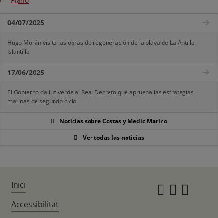
Plano
04/07/2025
Hugo Morán visita las obras de regeneración de la playa de La Antilla-
Islantilla
17/06/2025
El Gobierno da luz verde al Real Decreto que aprueba las estrategias
marinas de segundo ciclo
Noticias sobre Costas y Medio Marino
Ver todas las noticias
Inici
Instagr
Twitte
Fac
Accessibilitat