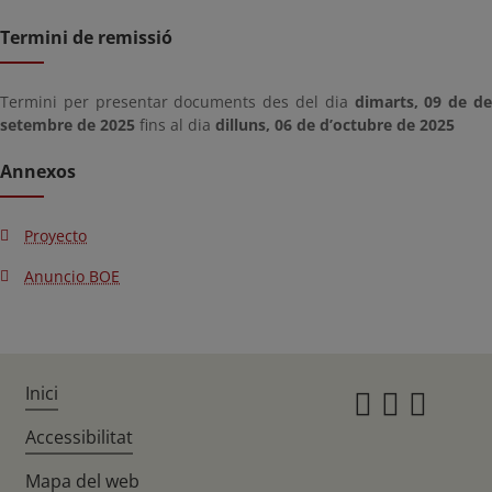
Termini de remissió
Termini per presentar documents des del dia
dimarts, 09 de d
setembre de 2025
fins al dia
dilluns, 06 de d’octubre de 2025
Annexos
Proyecto
Anuncio BOE
Inici
Instagr
Twitte
Fac
Accessibilitat
Mapa del web